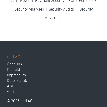
us
|
News
|
Payment Security
|
PCI
|
Pentests &
Security Analyses
|
Security Audits
|
Security
Advisories
usd AG
Über uns
Kontakt
Impressum
Datenschutz
AGB
AEB
© 2026 usd AG