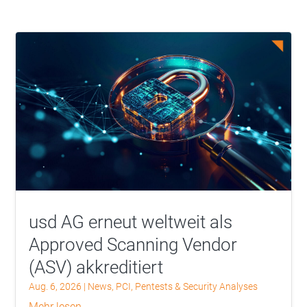
usd AG erneut weltweit als
Approved Scanning Vendor
(ASV) akkreditiert
Aug. 6, 2026
|
News
,
PCI
,
Pentests & Security Analyses
mehr lesen