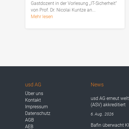
Gastdozent in der Vorlesung „IT-Sicherheit“
von Prof. Dr. Nicolai Kuntze an...
mehr lesen
usd AG
News
Über uns
usd AG erneut wel
Kontakt
(ASV) akkreditiert
Impressum
Datenschutz
6. Aug.. 2026
AGB
Bafin überwacht K
AEB