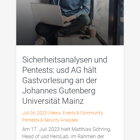
Sicherheitsanalysen und
Pentests: usd AG hält
Gastvorlesung an der
Johannes Gutenberg
Universität Mainz
Juli 26, 2023
|
News
,
Events & Community
,
Pentests & Security Analyses
Am 17. Juli 2023 hielt Matthias Göhring,
Head of usd HeroLab, im Rahmen der