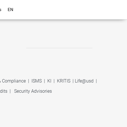
s
EN
 & Compliance
|
ISMS
|
KI
|
KRITIS
|
Life@usd
|
dits
|
Security Advisories