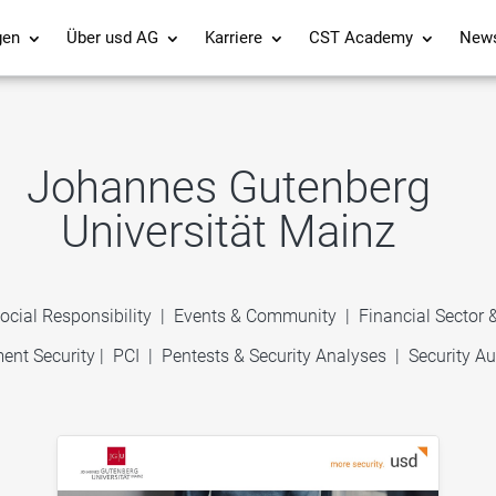
gen
Über usd AG
Karriere
CST Academy
New
Johannes Gutenberg
Universität Mainz
ocial Responsibility
|
Events & Community
|
Financial Sector
ent Security
|
PCI
|
Pentests & Security Analyses
|
Security Au