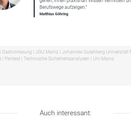
gehen, ihnen praxisnah Wissen vermitteln u
Berufswege aufzeigen."
Matthias Göhring
|
Gastvorlesung
|
JGU Mainz
|
Johannes Gutenberg Universität
t
|
Pentest
|
Technische Sicherheitsanalysen
|
Uni Mainz
Auch interessant: