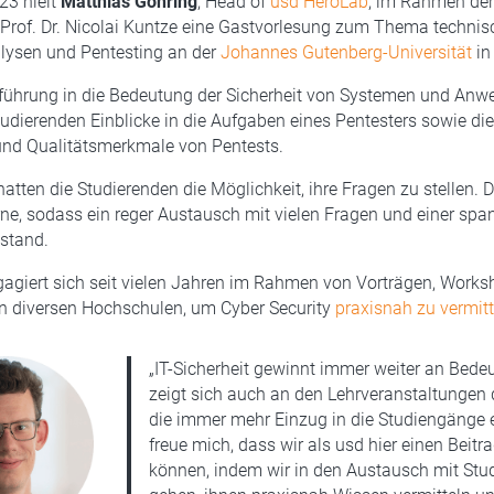
23 hielt
Matthias Göhring
, Head of
usd HeroLab
, im Rahmen der
i Prof. Dr. Nicolai Kuntze eine Gastvorlesung zum Thema technis
alysen und Pentesting an der
Johannes Gutenberg-Universität
in
nführung in die Bedeutung der Sicherheit von Systemen und An
Studierenden Einblicke in die Aufgaben eines Pentesters sowie di
und Qualitätsmerkmale von Pentests.
atten die Studierenden die Möglichkeit, ihre Fragen zu stellen. 
rne, sodass ein reger Austausch mit vielen Fragen und einer sp
stand.
gagiert sich seit vielen Jahren im Rahmen von Vorträgen, Work
n diversen Hochschulen, um Cyber Security
praxisnah zu vermitt
„IT-Sicherheit gewinnt immer weiter an Bede
zeigt sich auch an den Lehrveranstaltungen d
die immer mehr Einzug in die Studiengänge e
freue mich, dass wir als usd hier einen Beitra
können, indem wir in den Austausch mit Stu