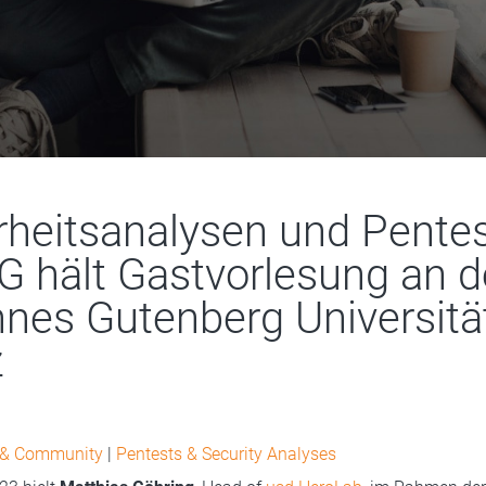
rheitsanalysen und Pentes
G hält Gastvorlesung an d
nes Gutenberg Universitä
z
 & Community
|
Pentests & Security Analyses