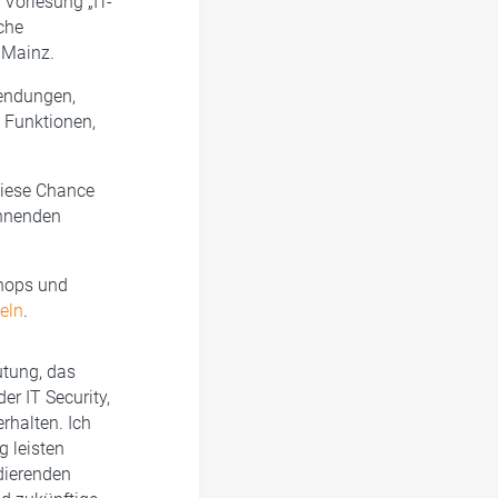
 Vorlesung „IT-
che
 Mainz.
wendungen,
e Funktionen,
Diese Chance
annenden
shops und
eln
.
utung, das
er IT Security,
rhalten. Ich
g leisten
dierenden