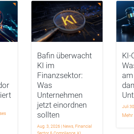
Bafin überwacht
KI-
KI im
Was
Finanzsektor:
am 
dor
Was
dam
iert
Unternehmen
Un
jetzt einordnen
Juli 3
sollten
yses
mehr
Aug. 3, 2026
|
News
,
Financial
Sector & Compliance
,
KI