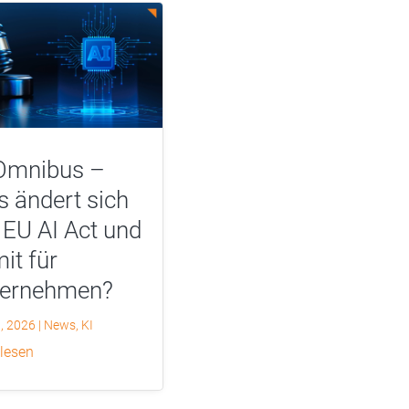
Omnibus –
 ändert sich
EU AI Act und
it für
ternehmen?
0, 2026
|
News
,
KI
 lesen