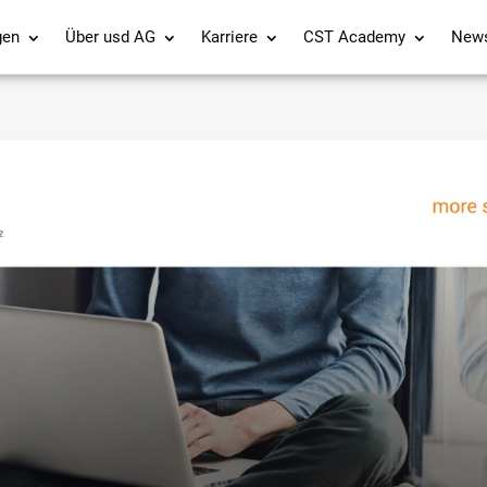
gen
Über usd AG
Karriere
CST Academy
New