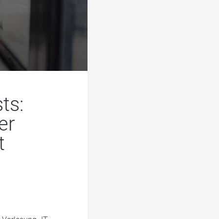
ts:
er
t