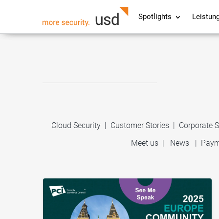
Spotlights
Leistun
Cloud Security
|
Customer Stories
|
Corporate S
Meet us
|
News
|
Paym