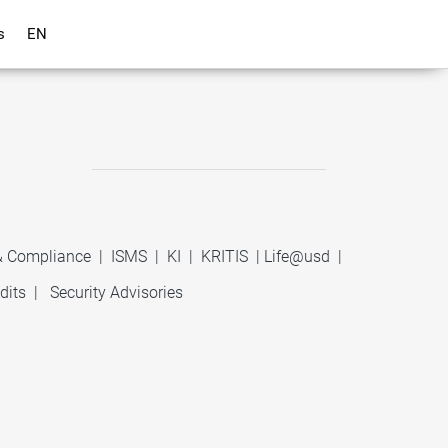
s
EN
 & Compliance
|
ISMS
|
KI
|
KRITIS
|
Life@usd
|
dits
|
Security Advisories