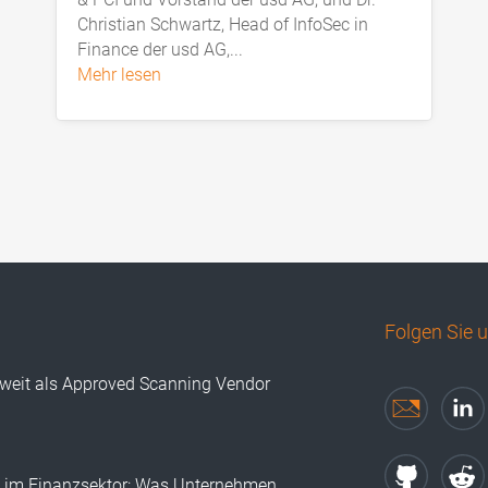
Christian Schwartz, Head of InfoSec in
Finance der usd AG,...
mehr lesen
Folgen Sie 
tweit als Approved Scanning Vendor
I im Finanzsektor: Was Unternehmen