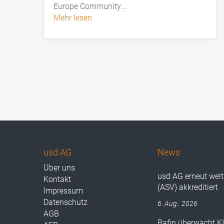
Europe Community...
mehr lesen
usd AG
News
Über uns
usd AG erneut wel
Kontakt
(ASV) akkreditiert
Impressum
Datenschutz
6. Aug.. 2026
AGB
Bafin überwacht K