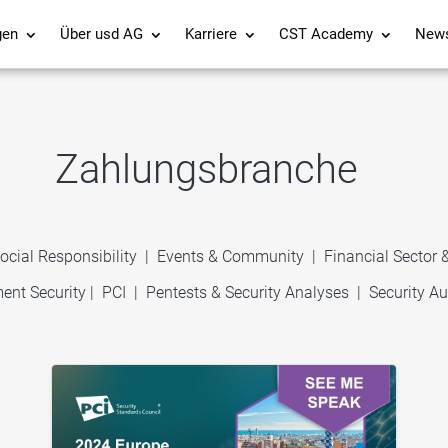
gen
Über usd AG
Karriere
CST Academy
New
Zahlungsbranche
ocial Responsibility
|
Events & Community
|
Financial Sector
ent Security
|
PCI
|
Pentests & Security Analyses
|
Security Au