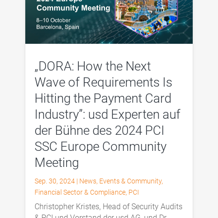
„DORA: How the Next
Wave of Requirements Is
Hitting the Payment Card
Industry”: usd Experten auf
der Bühne des 2024 PCI
SSC Europe Community
Meeting
Sep. 30, 2024
|
News
,
Events & Community
,
Financial Sector & Compliance
,
PCI
Christopher Kristes, Head of Security Audits
& PCI und Vorstand der usd AG, und Dr.