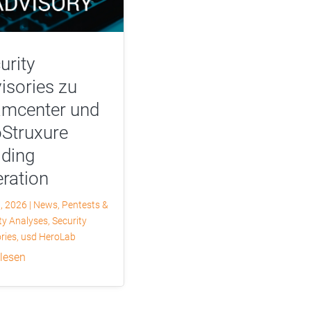
urity
isories zu
mcenter und
Struxure
lding
ration
9, 2026
|
News
,
Pentests &
ty Analyses
,
Security
ries
,
usd HeroLab
 lesen