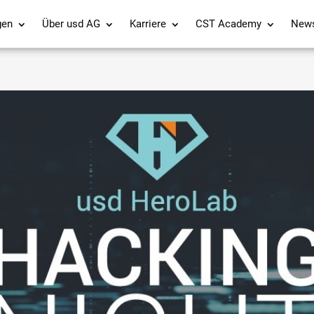
gen
Über usd AG
Karriere
CST Academy
New