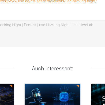
ttps://www.usd.de/cst-academy/events/usd-hacking-night/
acking Night
|
Pentest
|
usd Hacking Night
|
usd HeroLab
Auch interessant: