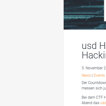
usd H
Hacki
3. November 
News
|
Events
Der Countdown 
messen sich ju
Bei dem CTF H
Abend das
usd