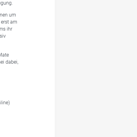
ügung.
nnen um
 erst am
ms ihr
siv
 Mate
ei dabei,
line)