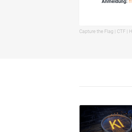
Anmeldung:
h
Capture the Flag
|
CTF
|
H