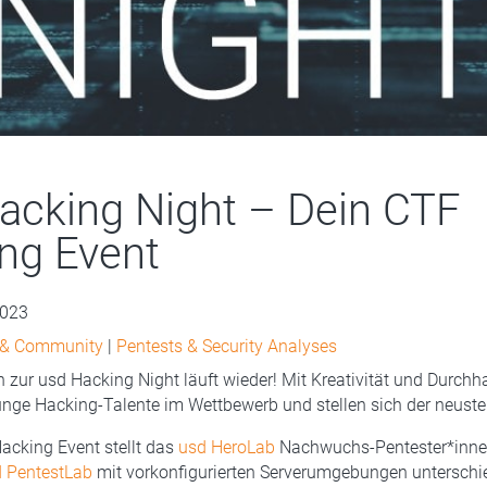
acking Night – Dein CTF
ng Event
2023
 & Community
|
Pentests & Security Analyses
zur usd Hacking Night läuft wieder! Mit Kreativität und Durch
nge Hacking-Talente im Wettbewerb und stellen sich der neuste
acking Event stellt das
usd HeroLab
Nachwuchs-Pentester*innen
 PentestLab
mit vorkonfigurierten Serverumgebungen unterschie