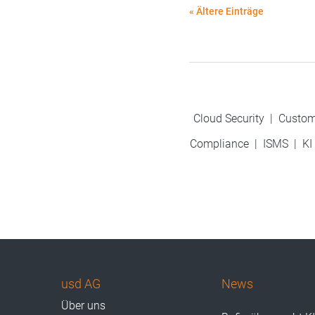
« Ältere Einträge
Cloud Security
|
Custom
Compliance
|
ISMS
|
KI
usd AG
News
Über uns