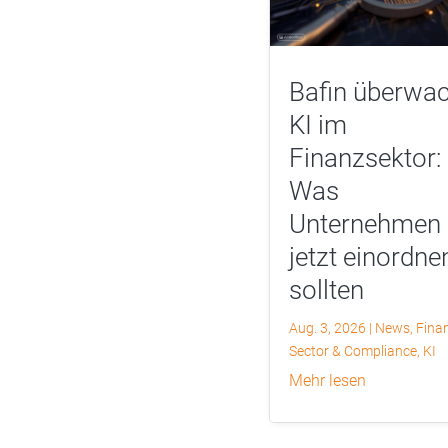
Bafin überwac
KI im
Finanzsektor:
Was
Unternehmen
jetzt einordne
sollten
Aug. 3, 2026
|
News
,
Finan
Sector & Compliance
,
KI
mehr lesen