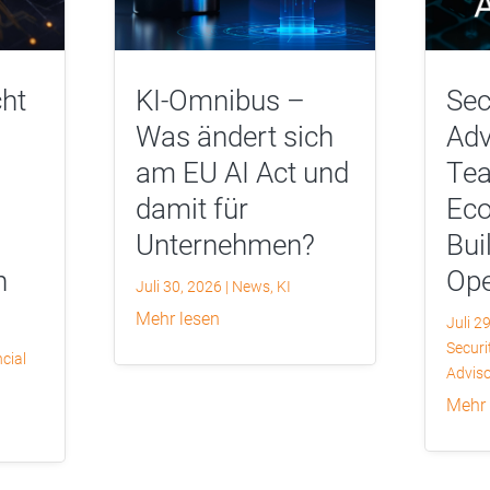
ht
KI-Omnibus –
Sec
Was ändert sich
Adv
am EU AI Act und
Tea
damit für
Eco
Unternehmen?
Bui
n
Ope
Juli 30, 2026
|
News
,
KI
mehr lesen
Juli 2
Securi
cial
Adviso
mehr