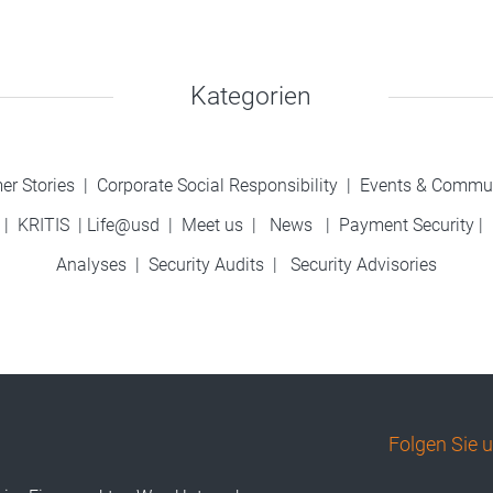
Kategorien
er Stories
|
Corporate Social Responsibility
|
Events & Commu
|
KRITIS
|
Life@usd
|
Meet us
|
News
|
Payment Security
|
Analyses
|
Security Audits
|
Security Advisories
Folgen Sie 