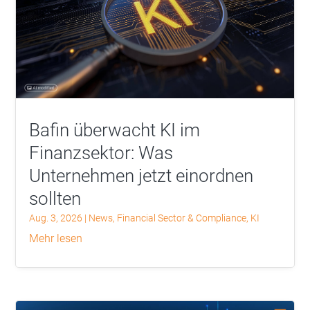
Bafin überwacht KI im
Finanzsektor: Was
Unternehmen jetzt einordnen
sollten
Aug. 3, 2026
|
News
,
Financial Sector & Compliance
,
KI
mehr lesen