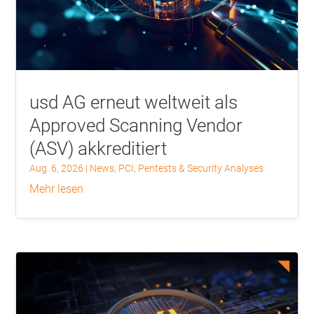
usd AG erneut weltweit als
Approved Scanning Vendor
(ASV) akkreditiert
Aug. 6, 2026
|
News
,
PCI
,
Pentests & Security Analyses
mehr lesen