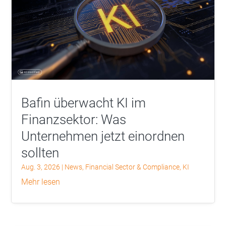
Bafin überwacht KI im
Finanzsektor: Was
Unternehmen jetzt einordnen
sollten
Aug. 3, 2026
|
News
,
Financial Sector & Compliance
,
KI
mehr lesen