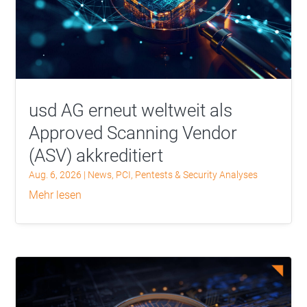
usd AG erneut weltweit als
Approved Scanning Vendor
(ASV) akkreditiert
Aug. 6, 2026
|
News
,
PCI
,
Pentests & Security Analyses
mehr lesen