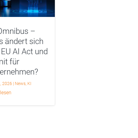
Omnibus –
 ändert sich
EU AI Act und
it für
ternehmen?
0, 2026
|
News
,
KI
 lesen