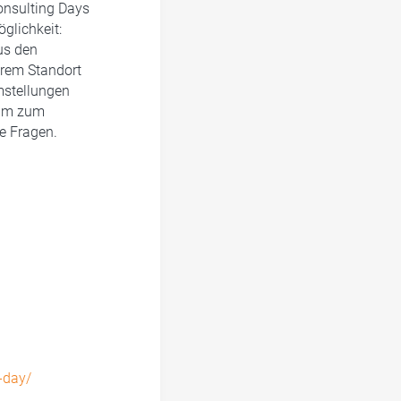
onsulting Days
glichkeit:
us den
hrem Standort
emstellungen
ium zum
le Fragen.
-day/