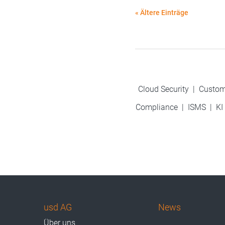
« Ältere Einträge
Cloud Security
|
Custom
Compliance
|
ISMS
|
KI
usd AG
News
Über uns