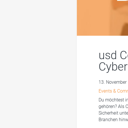
usd C
Cyber
13. November
Events & Com
Du möchtest i
gehören? Als C
Sicherheit unt
Branchen hinw