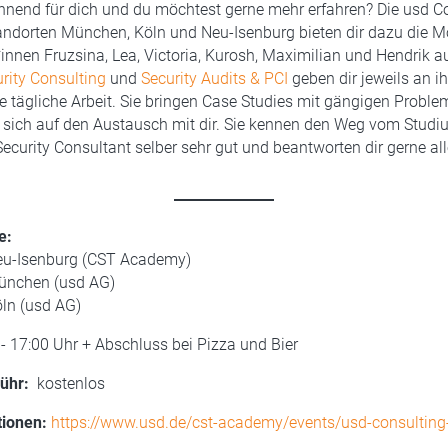
nnend für dich und du möchtest gerne mehr erfahren? Die usd C
ndorten München, Köln und Neu-Isenburg bieten dir dazu die Mö
innen Fruzsina, Lea, Victoria, Kurosh, Maximilian und Hendrik a
rity Consulting
und
Security Audits & PCI
geben dir jeweils an i
hre tägliche Arbeit. Sie bringen Case Studies mit gängigen Probl
n sich auf den Austausch mit dir. Sie kennen den Weg vom Stud
Security Consultant selber sehr gut und beantworten dir gerne al
te:
eu-Isenburg (CST Academy)
ünchen (usd AG)
ln (usd AG)
- 17:00 Uhr + Abschluss bei Pizza und Bier
ühr:
kostenlos
ionen:
https://www.usd.de/cst-academy/events/usd-consulting