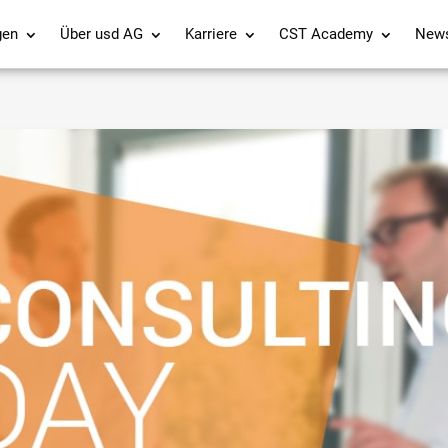
gen
Über usd AG
Karriere
CST Academy
New