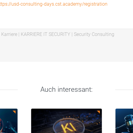
ttps://usd-consulting-days.cst.academy/registration
|
Karriere
|
KARRIERE IT SECURITY
|
Security Consulting
Auch interessant: