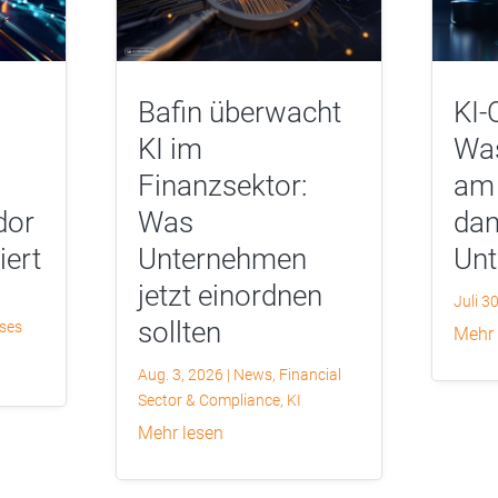
Bafin überwacht
KI-
KI im
Was
Finanzsektor:
am 
dor
Was
dam
iert
Unternehmen
Un
jetzt einordnen
Juli 3
sollten
yses
mehr
Aug. 3, 2026
|
News
,
Financial
Sector & Compliance
,
KI
mehr lesen