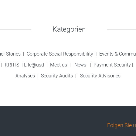
Kategorien
er Stories
|
Corporate Social Responsibility
|
Events & Commu
|
KRITIS
|
Life@usd
|
Meet us
|
News
|
Payment Security
|
Analyses
|
Security Audits
|
Security Advisories
Folgen Sie 