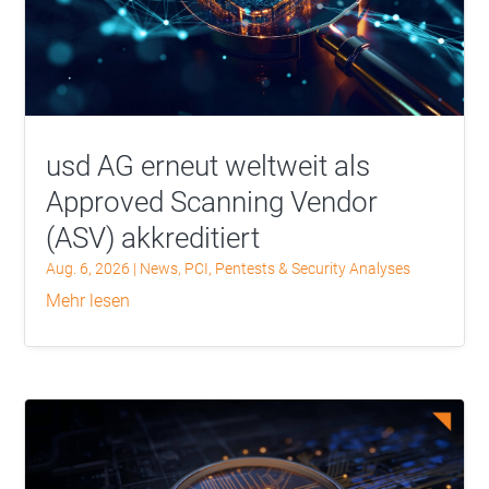
usd AG erneut weltweit als
Approved Scanning Vendor
(ASV) akkreditiert
Aug. 6, 2026
|
News
,
PCI
,
Pentests & Security Analyses
mehr lesen