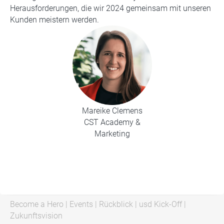
Herausforderungen, die wir 2024 gemeinsam mit unseren
Kunden meistern werden.
Mareike Clemens
CST Academy &
Marketing
Become a Hero
|
Events
|
Rückblick
|
usd Kick-Off
|
Zukunftsvision