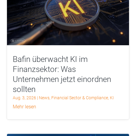
Bafin überwacht KI im
Finanzsektor: Was
Unternehmen jetzt einordnen
sollten
Aug. 3, 2026
|
News
,
Financial Sector & Compliance
,
KI
mehr lesen