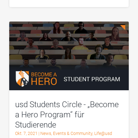
usd Students Circle - „Become
a Hero Program“ für
Studierende
Okt. 7, 2021
|
News
,
Events & Community
,
Life@usd