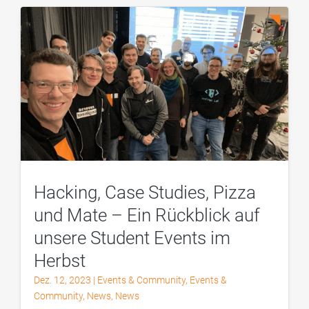
Hacking, Case Studies, Pizza
und Mate – Ein Rückblick auf
unsere Student Events im
Herbst
Dez. 12, 2023
|
Events & Community
,
Events &
Community
,
News
,
News