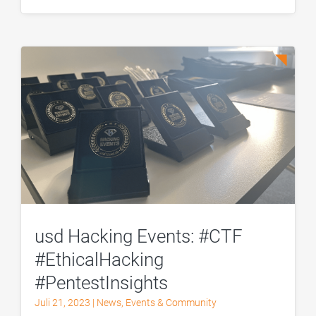
usd Hacking Events: #CTF
#EthicalHacking
#PentestInsights
Juli 21, 2023
|
News
,
Events & Community