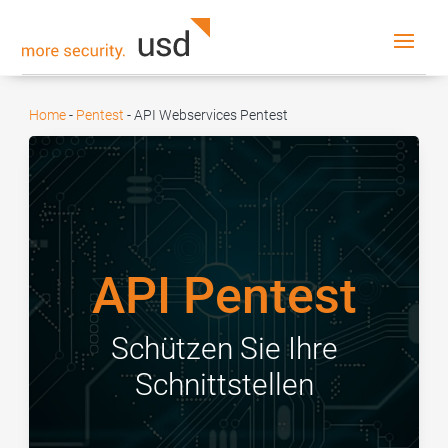
Home
-
Pentest
-
API Webservices Pentest
API Pentest
Schützen Sie Ihre
Schnittstellen