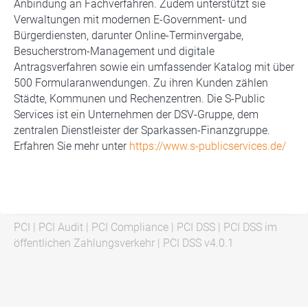
Anbindung an Fachverfahren. Zudem unterstützt sie
Verwaltungen mit modernen E-Government- und
Bürgerdiensten, darunter Online-Terminvergabe,
Besucherstrom-Management und digitale
Antragsverfahren sowie ein umfassender Katalog mit über
500 Formularanwendungen. Zu ihren Kunden zählen
Städte, Kommunen und Rechenzentren. Die S-Public
Services ist ein Unternehmen der DSV-Gruppe, dem
zentralen Dienstleister der Sparkassen-Finanzgruppe.
Erfahren Sie mehr unter
https://www.s-publicservices.de/
PCI
|
PCI Audit
|
PCI Compliance
|
PCI DSS
|
PCI DSS im
öffentlichen Zahlungsverkehr
|
PCI DSS v4.0.1