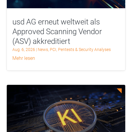
usd AG erneut weltweit als
Approved Scanning Vendor
(ASV) akkreditiert
Aug. 6, 2026
|
News
,
PCI
,
Pentests & Security Analyses
mehr lesen