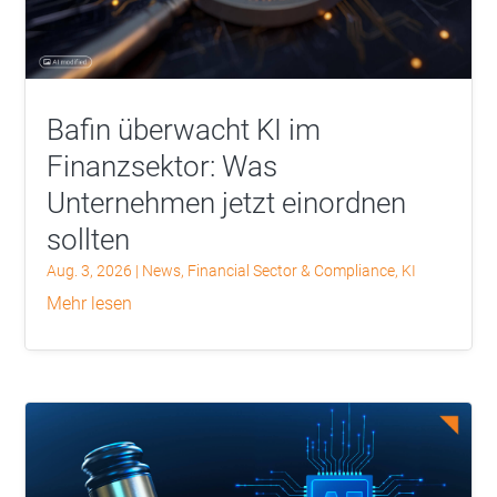
Bafin überwacht KI im
Finanzsektor: Was
Unternehmen jetzt einordnen
sollten
Aug. 3, 2026
|
News
,
Financial Sector & Compliance
,
KI
mehr lesen