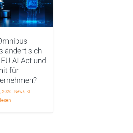
Omnibus –
 ändert sich
EU AI Act und
it für
ternehmen?
0, 2026
|
News
,
KI
 lesen