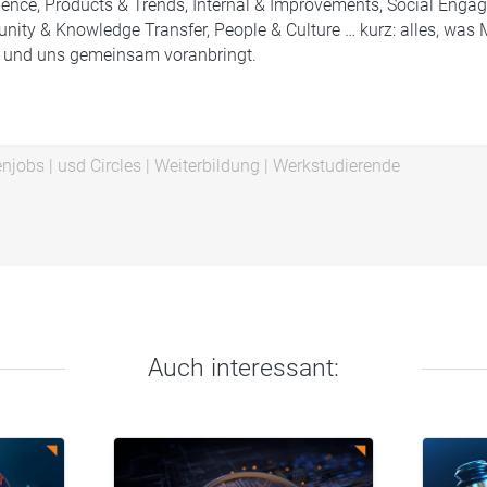
ence, Products & Trends, Internal & Improvements, Social Enga
ity & Knowledge Transfer, People & Culture … kurz: alles, was
t und uns gemeinsam voranbringt.
enjobs
|
usd Circles
|
Weiterbildung
|
Werkstudierende
Auch interessant: