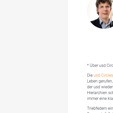
* Über usd Cir
Die
usd Circles
Leben gerufen,
der usd wieder
Hierarchien sc
immer eine kl
Triebfedern ei