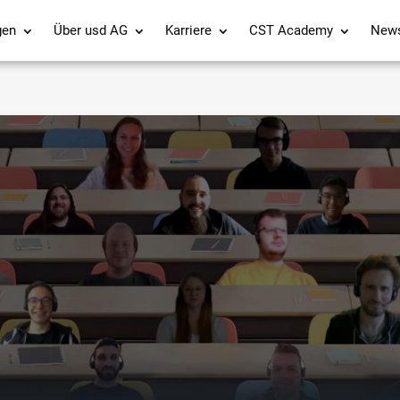
gen
Über usd AG
Karriere
CST Academy
New