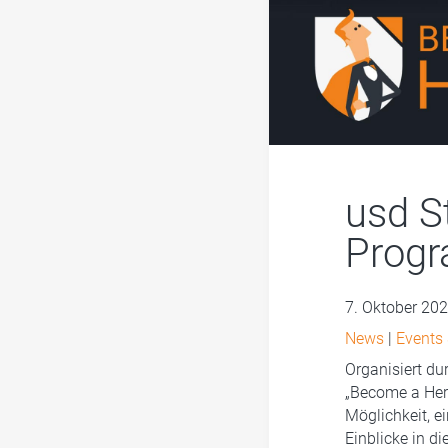
usd S
Progr
7. Oktober 20
News
|
Events
Organisiert d
„Become a Hero
Möglichkeit, ei
Einblicke in d