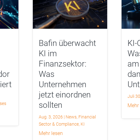
Bafin überwacht
KI-
KI im
Was
Finanzsektor:
am 
dor
Was
dam
iert
Unternehmen
Un
jetzt einordnen
Juli 3
sollten
yses
mehr
Aug. 3, 2026
|
News
,
Financial
Sector & Compliance
,
KI
mehr lesen