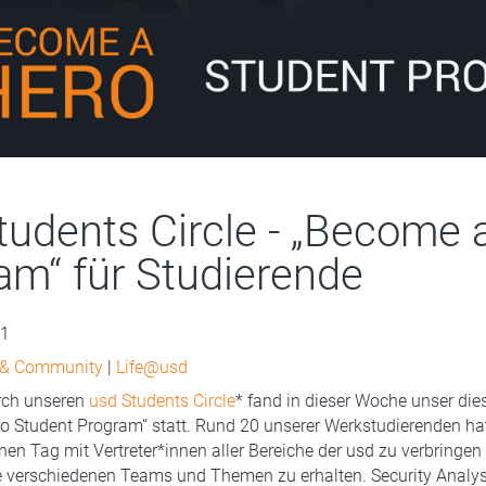
tudents Circle - „Become 
am“ für Studierende
21
 & Community
|
Life@usd
urch unseren
usd Students Circle
* fand in dieser Woche unser die
 Student Program“ statt. Rund 20 unserer Werkstudierenden hat
nen Tag mit Vertreter*innen aller Bereiche der usd zu verbringen 
ie verschiedenen Teams und Themen zu erhalten. Security Analys