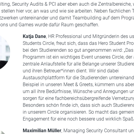
lting, Security Audits & PCI aber eben auch die Zentralbereiche, 
stellen hier vor, an was und wie sie arbeiten. Neben fachliche
tzwerken untereinander und damit Teambuilding auf dem Progr
ions und Games wurde dafür Raum geschaffen.
Katja Dane
, HR Professional und Mitgründerin des u
Students Circle, freut sich, dass das Hero Student P
bei den Studierenden so gut angenommen wird: „Das
Programm ist ein wichtiges Event unseres Circle, der 
zentrale Anlaufstelle für alle Belange unserer Studie
und ihren Betreuer*innen dient. Wir sind dabei
Austauschplattform für die Studierenden untereinand
Beispiel in unseren Meet & Greets, kümmern uns abe
um all ihre Bedürfnisse, Wünsche und Anregungen u
sorgen für eine fachbereichsübergreifende Vernetzun
Besonders schön finde ich, dass sich auch Studieren
in unserem Circle organisieren. So macht das geme
Engagement für eine noch bessere usd wirklich Spaß.
Maximilian Müller
, Managing Security Consultant un