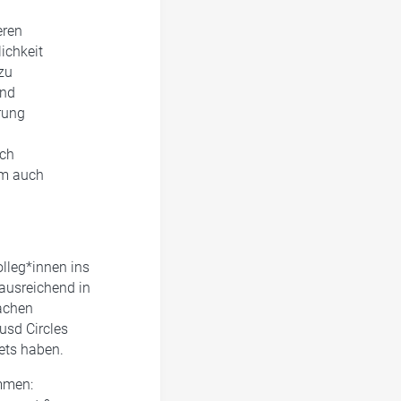
eren
ichkeit
zu
ind
rung
ich
um auch
olleg*innen ins
ausreichend in
lachen
usd Circles
ets haben.
ommen: