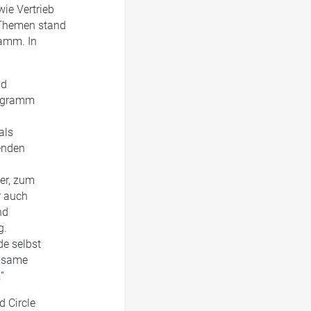
wie Vertrieb
n Themen stand
amm. In
sd
rogramm
als
renden
er, zum
r auch
nd
g.
de selbst
insame
“
d Circle