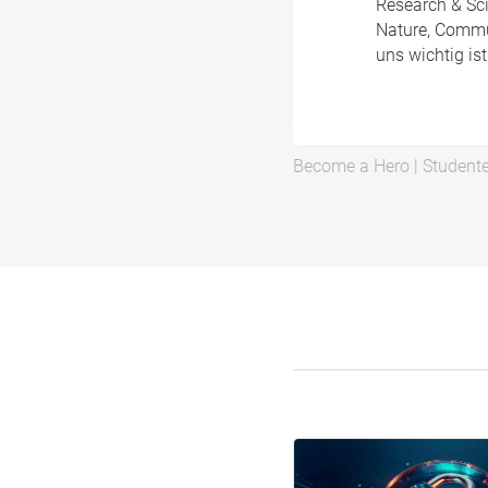
Research & Sci
Nature, Commun
uns wichtig is
Become a Hero
|
Student