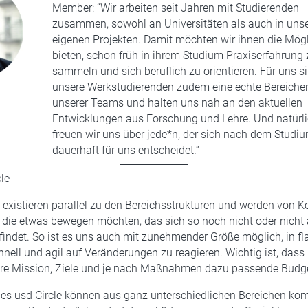
Member: “Wir arbeiten seit Jahren mit Studierenden
zusammen, sowohl an Universitäten als auch in uns
eigenen Projekten. Damit möchten wir ihnen die Mögl
bieten, schon früh in ihrem Studium Praxiserfahrung 
sammeln und sich beruflich zu orientieren. Für uns s
unsere Werkstudierenden zudem eine echte Bereiche
unserer Teams und halten uns nah an den aktuellen
Entwicklungen aus Forschung und Lehre. Und natürl
freuen wir uns über jede*n, der sich nach dem Studi
dauerhaft für uns entscheidet.“
cle
existieren parallel zu den Bereichsstrukturen und werden von K
 die etwas bewegen möchten, das sich so noch nicht oder nicht 
findet. So ist es uns auch mit zunehmender Größe möglich, in f
hnell und agil auf Veränderungen zu reagieren. Wichtig ist, dass 
are Mission, Ziele und je nach Maßnahmen dazu passende Budg
nes usd Circle können aus ganz unterschiedlichen Bereichen k