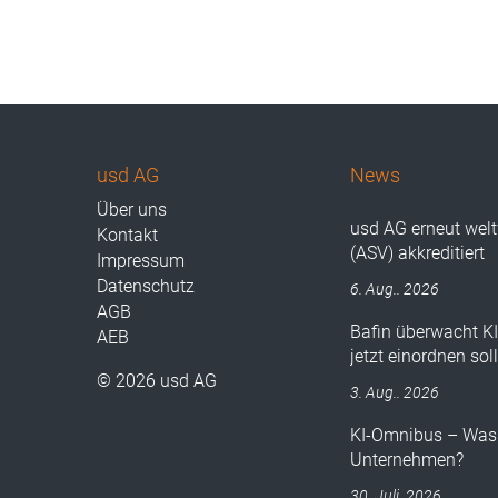
usd AG
News
Über uns
usd AG erneut wel
Kontakt
(ASV) akkreditiert
Impressum
Datenschutz
6. Aug.. 2026
AGB
Bafin überwacht K
AEB
jetzt einordnen sol
© 2026 usd AG
3. Aug.. 2026
KI-Omnibus – Was 
Unternehmen?
30. Juli. 2026