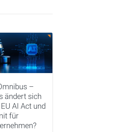
Omnibus –
 ändert sich
EU AI Act und
it für
ternehmen?