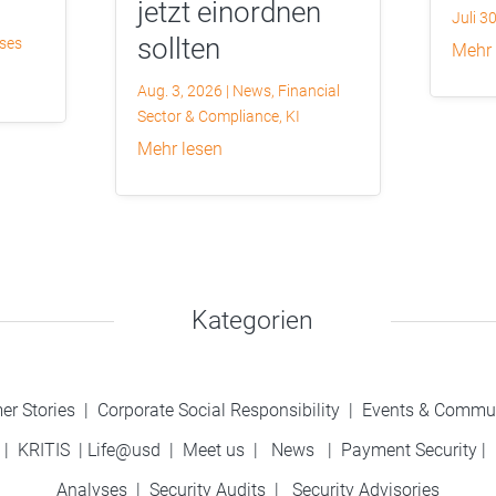
jetzt einordnen
Juli 3
sollten
yses
mehr
Aug. 3, 2026
|
News
,
Financial
Sector & Compliance
,
KI
mehr lesen
Kategorien
er Stories
|
Corporate Social Responsibility
|
Events & Commu
|
KRITIS
|
Life@usd
|
Meet us
|
News
|
Payment Security
|
Analyses
|
Security Audits
|
Security Advisories