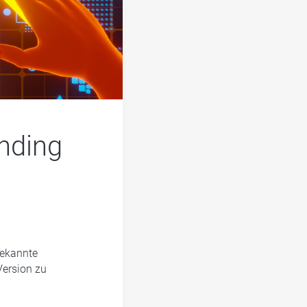
inding
bekannte
ersion zu