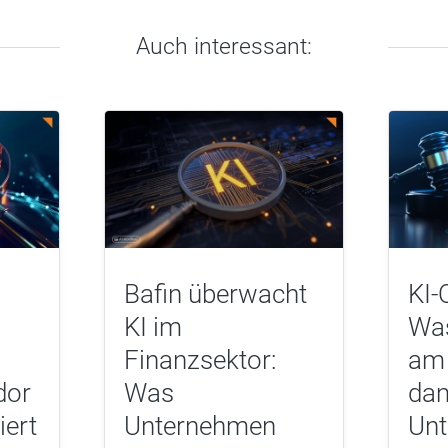
Auch interessant:
Bafin überwacht
KI-
KI im
Was
Finanzsektor:
am 
dor
Was
dam
iert
Unternehmen
Un