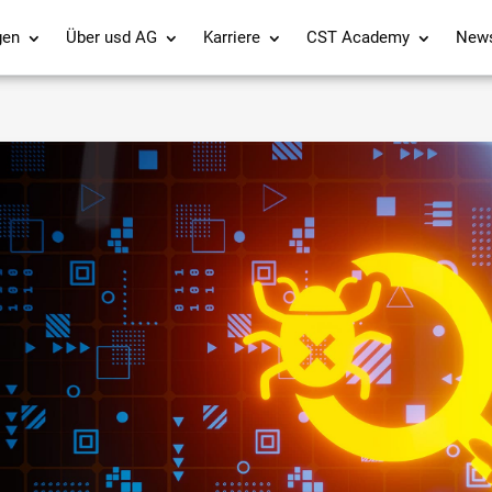
gen
Über usd AG
Karriere
CST Academy
New