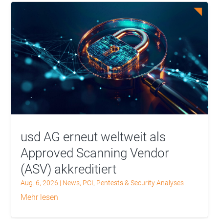
usd AG erneut weltweit als
Approved Scanning Vendor
(ASV) akkreditiert
Aug. 6, 2026
|
News
,
PCI
,
Pentests & Security Analyses
mehr lesen