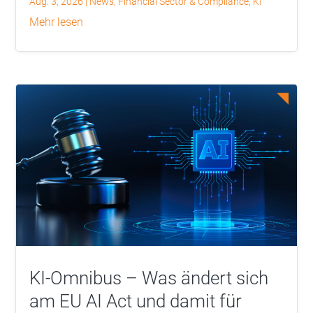
Aug. 3, 2026
|
News
,
Financial Sector & Compliance
,
KI
mehr lesen
KI-Omnibus – Was ändert sich
am EU AI Act und damit für