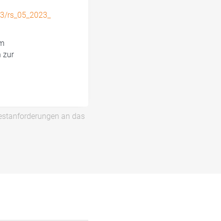
023/rs_05_2023_MaRisk_BA.html
em
 zur
stanforderungen an das