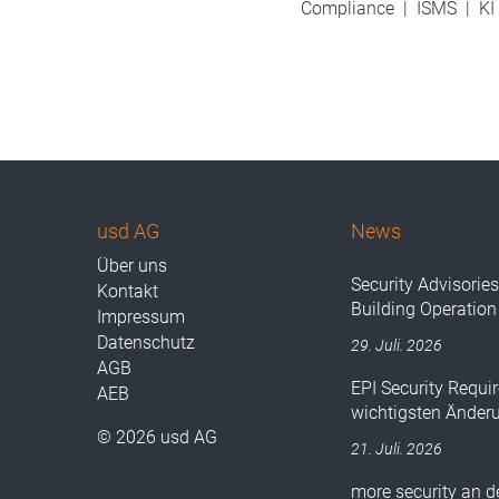
Compliance
|
ISMS
|
KI
usd AG
News
Über uns
Security Advisorie
Kontakt
Building Operation
Impressum
Datenschutz
29. Juli. 2026
AGB
EPI Security Requir
AEB
wichtigsten Änder
© 2026 usd AG
21. Juli. 2026
more security an 