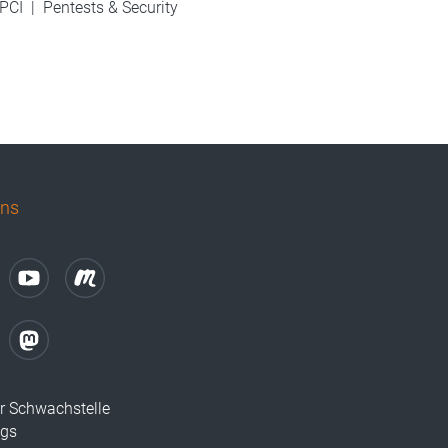
PCI
|
Pentests & Security
uns
r Schwachstelle
ugs