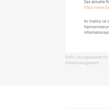
Das aktuelle R
https://www.b
Ihr Institut is
Harmonisierung
Informationssi
Bafin
|
Bundesanstalt für
Risikomanagement