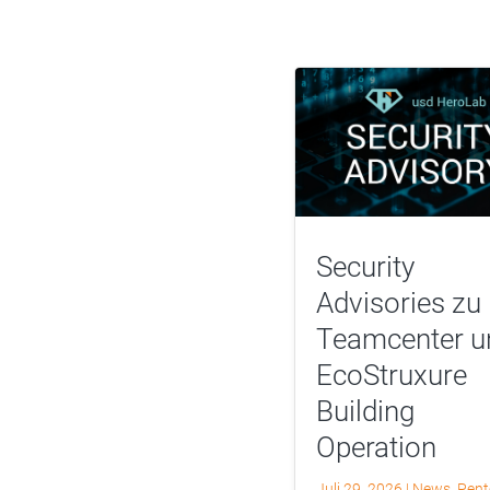
Security
Advisories zu
Teamcenter u
EcoStruxure
Building
Operation
Juli 29, 2026
|
News
,
Pent