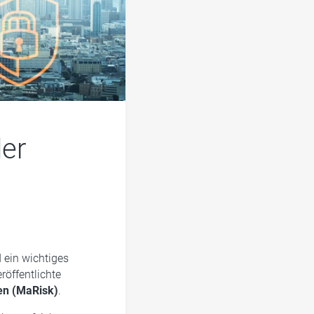
der
d ein wichtiges
eröffentlichte
en (MaRisk)
.