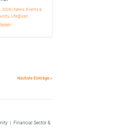
6, 2026
|
News
,
Events &
nity
,
Life@usd
 lesen
Nächste Einträge »
nity
|
Financial Sector &