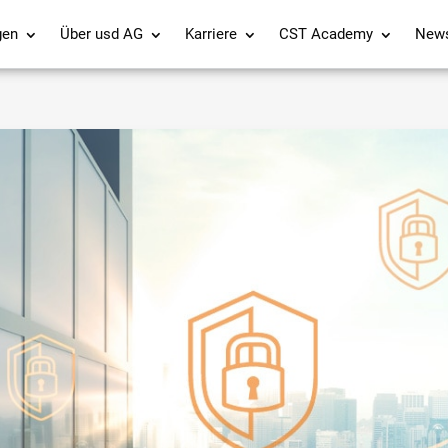
gen
Über usd AG
Karriere
CST Academy
New