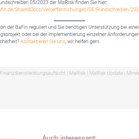
undschreiben 05/2023 der MaRisk finden Sie hier:
afin.de/SharedDocs/Veroeffentlichungen/DE/Rundschreiben/2
t von der BaFin reguliert und Sie benötigen Unterstützung bei ein
sprojekt oder bei der Implementierung einzelner Anforderungen
cherheit?
Kontaktieren Sie uns
, wir helfen gern.
 Finanzdienstleistungsaufsicht
|
MaRisk
|
MaRisk Update
|
Minde
Auch interessant: