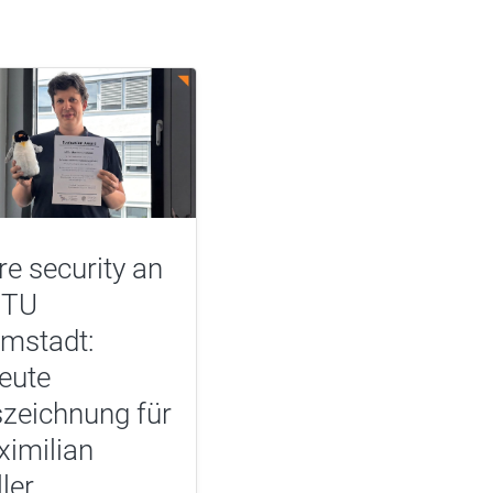
e security an
 TU
mstadt:
eute
zeichnung für
imilian
ler