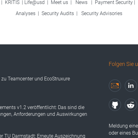
|
KRITIS
|
Life@usd
|
Meet us
|
News
|
Payment Security
|
Analyses
|
Security Audits
|
Security Advisories
Folgen Sie 
s zu Teamcenter und EcoStruxure
ements v1.2 veröffentlicht: Das sind die
ungen, Anforderungen und Auswirkungen
Meldung eine
oder eines B
der TU Darmstadt: Erneute Auszeichnung