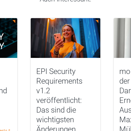
EPI Security
mor
Requirements
der
nd
v1.2
Dar
veröffentlicht:
Ern
Das sind die
Aus
wichtigsten
Max
Änderungen,
Mül
ests &