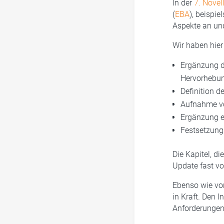
In der
7. Novel
(
EBA
), beispi
Aspekte an un
Wir haben hier
Ergänzung d
Hervorhebung
Definition d
Aufnahme vo
Ergänzung e
Festsetzung
Die Kapitel, d
Update fast vo
Ebenso wie vor
in Kraft. Den 
Anforderungen