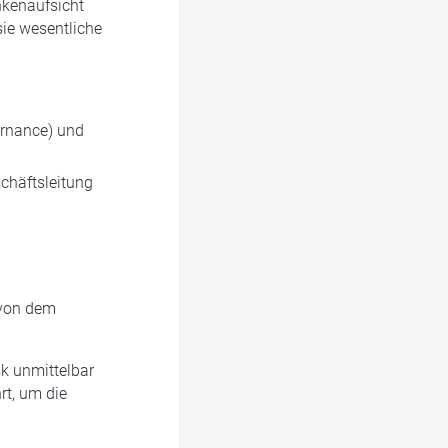
nkenaufsicht
ie wesentliche
ernance) und
chäftsleitung
n von dem
sk unmittelbar
rt, um die