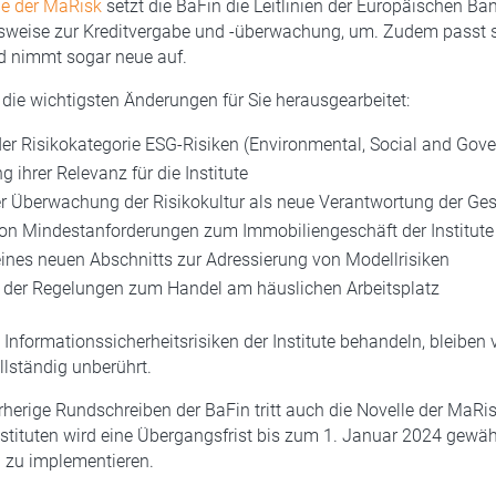
le der MaRisk
setzt die BaFin die Leitlinien der Europäischen Ba
elsweise zur Kreditvergabe und -überwachung, um. Zudem passt s
d nimmt sogar neue auf.
 die wichtigsten Änderungen für Sie herausgearbeitet:
er Risikokategorie ESG-Risiken (Environmental, Social and Gov
 ihrer Relevanz für die Institute
er Überwachung der Risikokultur als neue Verantwortung der Ges
n Mindestanforderungen zum Immobiliengeschäft der Institute
ines neuen Abschnitts zur Adressierung von Modellrisiken
 der Regelungen zum Handel am häuslichen Arbeitsplatz
ie Informationssicherheitsrisiken der Institute behandeln, bleibe
llständig unberührt.
herige Rundschreiben der BaFin tritt auch die Novelle der MaRi
Instituten wird eine Übergangsfrist bis zum 1. Januar 2024 gewäh
 zu implementieren.