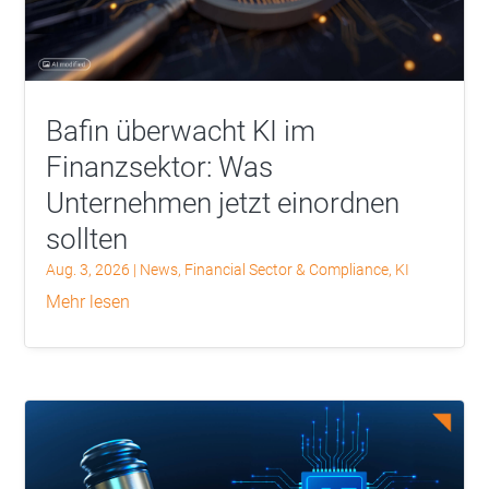
Bafin überwacht KI im
Finanzsektor: Was
Unternehmen jetzt einordnen
sollten
Aug. 3, 2026
|
News
,
Financial Sector & Compliance
,
KI
mehr lesen