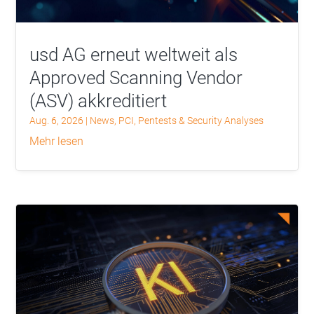
usd AG erneut weltweit als
Approved Scanning Vendor
(ASV) akkreditiert
Aug. 6, 2026
|
News
,
PCI
,
Pentests & Security Analyses
mehr lesen