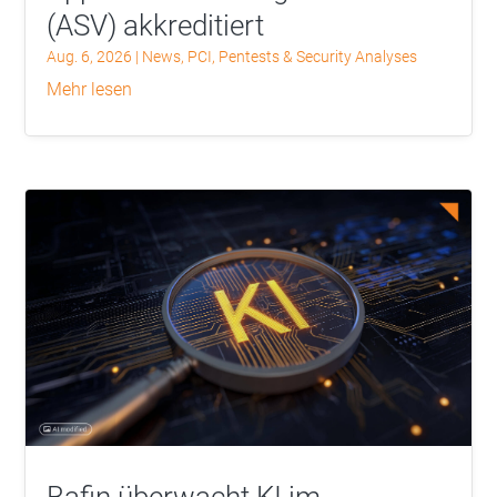
(ASV) akkreditiert
Aug. 6, 2026
|
News
,
PCI
,
Pentests & Security Analyses
mehr lesen
Bafin überwacht KI im