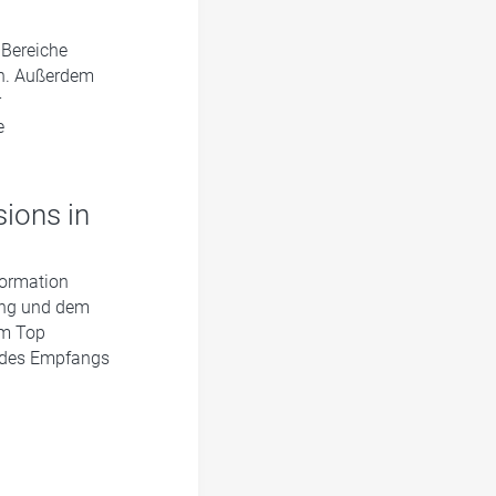
 Bereiche
en. Außerdem
r
e
sions in
formation
lung und dem
em Top
 des Empfangs