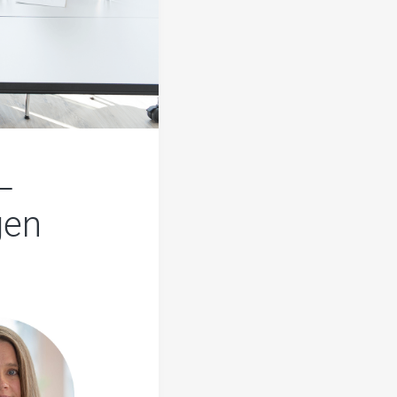
–
gen