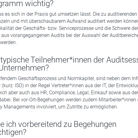
gramm wichtig?
ss es sich in der Praxis gut umsetzen lässt. Die zu auditierenden
einzeln und mit überschaubarem Aufwand auditiert werden könn
itikalität der Geschäfts- bzw. Serviceprozesse und die Schwere de
n aus vorangegangenen Audits bei der Auswahl der Auditbereich
t werden.
 typische Teilnehmer*innen der Auditses
Unternehmen?
üfendem Geschäftsprozess und Normkapitel, sind neben dem In
r (kurz: ISO) in der Regel Vertreter*innen aus der IT, der Entwick
eich aber auch aus HR, Compliance, Legal, Einkauf sowie aus d
bei. Bei vor-Ort-Begehungen werden zudem Mitarbeiter*innen
ty Managements involviert, um Zutritte zu ermöglichen.
te ich vorbereitend zu Begehungen
chtigen?