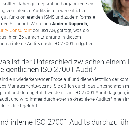
d sollten daher gut geplant und organisiert sein.
ng von internen Audits ist ein wesentlicher
s gut funktionierenden ISMS und zudem formale
 den Standard. Wir haben
Andrea Rupprich
,
rity Consultant
der usd AG, gefragt, was sie
us ihren 25 Jahren Erfahrung in diesem
hema interne Audits nach ISO 27001 mitgeben
was ist der Unterschied zwischen einem 
eigentlichen ISO 27001 Audit?
 sind ein wiederkehrender Probelauf und dienen letztlich der kont
des Managementsystems. Sie dürfen durch das Unternehmen mi
lant und durchgeführt werden. Das ISO 27001 Audit dagegen, is
saudit und wird immer durch extern akkreditierte Auditor*innen 
sstelle durchgeführt.
sind interne ISO 27001 Audits durchzufü