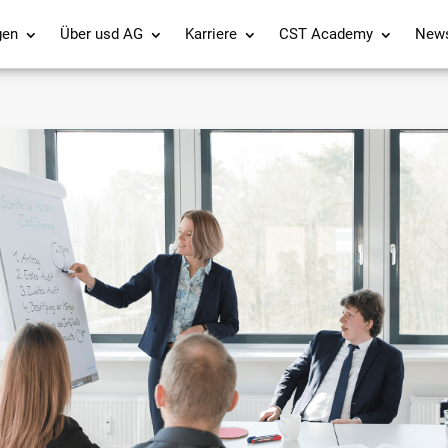
gen
Über usd AG
Karriere
CST Academy
New