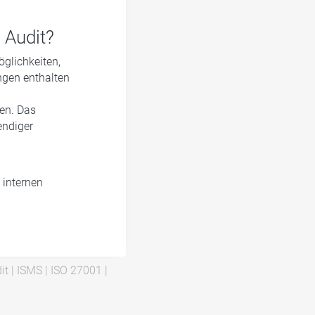
 Audit?
öglichkeiten,
ngen enthalten
en. Das
endiger
 internen
it
|
ISMS
|
ISO 27001
|