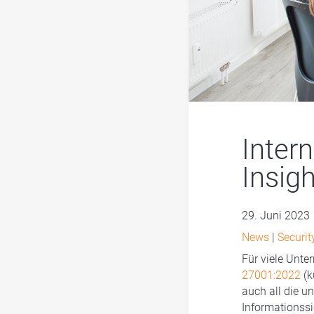
Inter
Insig
29. Juni 2023
News
|
Securit
Für viele Unte
27001:2022
(k
auch all die 
Informationss