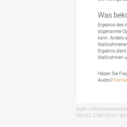
Was beko
Ergebnis des i
sogenannte Op
kann. Anders a
Maßnahmenempf
Ergebnis dient
Maßnahmen und
Haben Sie Frag
Audits?
Kontak
Audit
|
Informationssicher
ISO/IEC 27001:2013
|
ISO