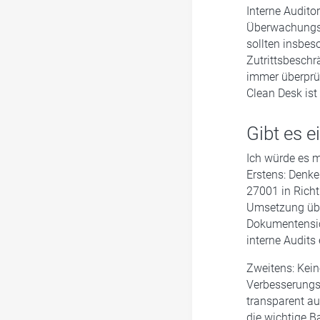
Interne Audito
Überwachungs- 
sollten insbes
Zutrittsbesch
immer überprüft
Clean Desk ist
Gibt es e
Ich würde es m
Erstens: Denken
27001 in Richt
Umsetzung übe
Dokumentensic
interne Audits
Zweitens: Kein
Verbesserungsm
transparent au
die wichtige B