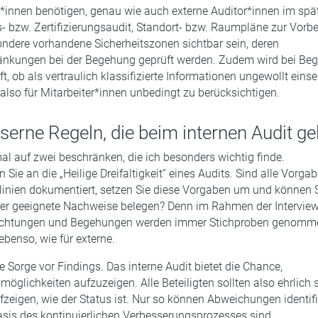
r*innen benötigen, genau wie auch externe Auditor*innen im spä
bzw. Zertifizierungsaudit, Standort- bzw. Raumpläne zur Vorber
ondere vorhandene Sicherheitszonen sichtbar sein, deren
ränkungen bei der Begehung geprüft werden. Zudem wird bei B
, ob als vertraulich klassifizierte Informationen ungewollt einse
 also für Mitarbeiter*innen unbedingt zu berücksichtigen.
iserne Regeln, die beim internen Audit g
al auf zwei beschränken, die ich besonders wichtig finde.
 Sie an die „Heilige Dreifaltigkeit“ eines Audits. Sind alle Vorga
linien dokumentiert, setzen Sie diese Vorgaben um und können S
r geeignete Nachweise belegen? Denn im Rahmen der Interview
htungen und Begehungen werden immer Stichproben genommen.
 ebenso, wie für externe.
e Sorge vor Findings. Das interne Audit bietet die Chance,
öglichkeiten aufzuzeigen. Alle Beteiligten sollten also ehrlich 
fzeigen, wie der Status ist. Nur so können Abweichungen identifi
asis des kontinuierlichen Verbesserungsprozesses sind.