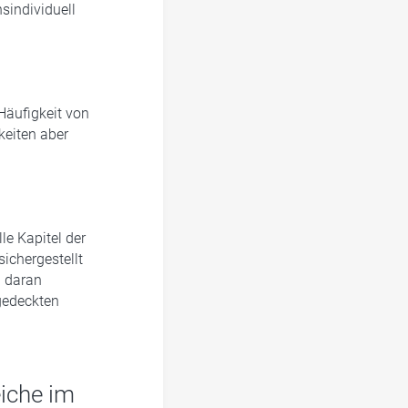
sindividuell
Häufigkeit von
keiten aber
lle Kapitel der
chergestellt
n daran
bgedeckten
eiche im