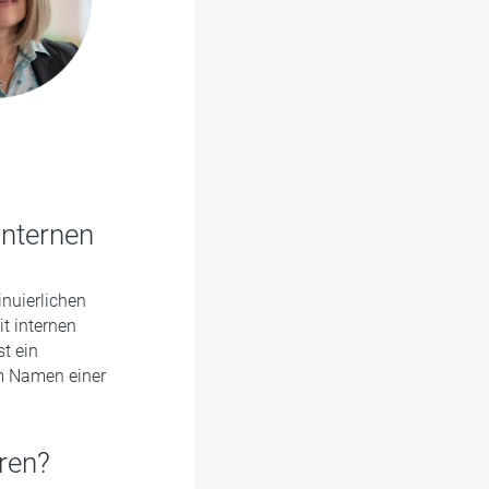
internen
inuierlichen
t internen
t ein
im Namen einer
hren?