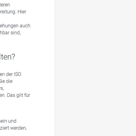
teren
eitung. Hier
egehungen auch
hbar sind,
elten?
ben der ISO
ie die
s,
 Das gilt für
sein und
ziert werden,