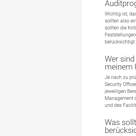
Auditpro
Wichtig ist, da
sollten also 
sollten die Kr
Feststellunge
berücksichtig
Wer sind
meinem 
Je nach zu pr
Security Office
jeweiligen Ber
Management da
und des Facili
Was soll
berücksi