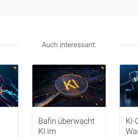
Auch interessant:
Bafin überwacht
KI-
KI im
Was