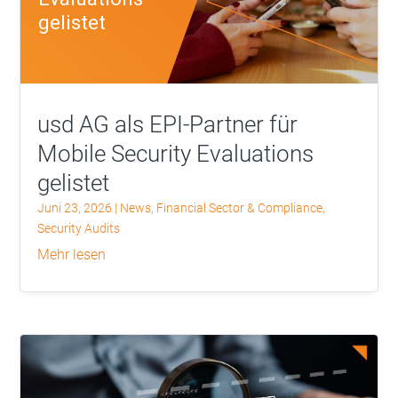
usd AG als EPI-Partner für
Mobile Security Evaluations
gelistet
Juni 23, 2026
|
News
,
Financial Sector & Compliance
,
Security Audits
mehr lesen