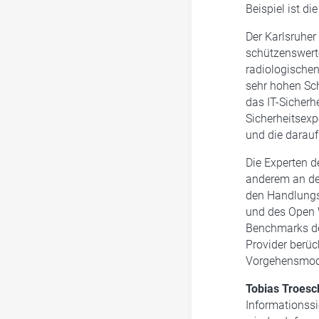
Beispiel ist d
Der Karlsruher
schützenswerte
radiologische
sehr hohen Sch
das IT-Sicherh
Sicherheitsexp
und die darau
Die Experten d
anderem an de
den Handlungs
und des Open 
Benchmarks des
Provider berüc
Vorgehensmodel
Tobias Troes
Informationssi