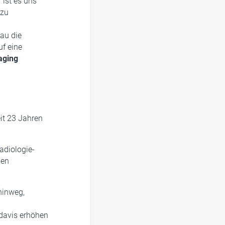
 ist es uns
 zu
au die
uf eine
ging
it 23 Jahren
adiologie-
nen
hinweg,
edavis erhöhen