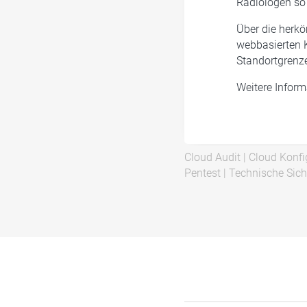
Radiologen so 
Über die herk
webbasierten 
Standortgrenze
Weitere Inform
Cloud Audit
|
Cloud Konfi
Pentest
|
Technische Sich