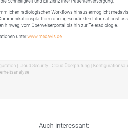
die Schnelligkeit und Effizienz ihrer Patientenversorgung.
ömmlichen radiologischen Workflows hinaus ermöglicht medavis 
Kommunikationsplattform uneingeschränkten Informationsfluss
n hinweg, vom Überweiserportal bis hin zur Teleradiologie.
ationen unter
www.medavis.de
guration
|
Cloud Security
|
Cloud Überprüfung
|
Konfigurationsau
erheitsanalyse
Auch interessant: