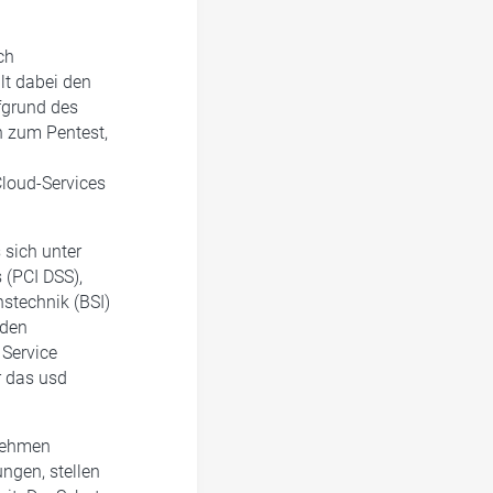
ch
lt dabei den
fgrund des
h zum Pentest,
Cloud-Services
 sich unter
 (PCI DSS),
stechnik (BSI)
rden
 Service
r das usd
nehmen
ungen, stellen