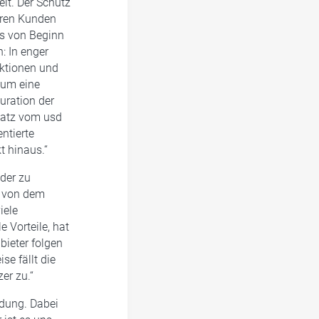
it. Der Schutz
seren Kunden
ns von Beginn
: In enger
nktionen und
 um eine
uration der
satz vom usd
ntierte
 hinaus.“
der zu
h von dem
iele
e Vorteile, hat
bieter folgen
e fällt die
er zu.“
ndung. Dabei