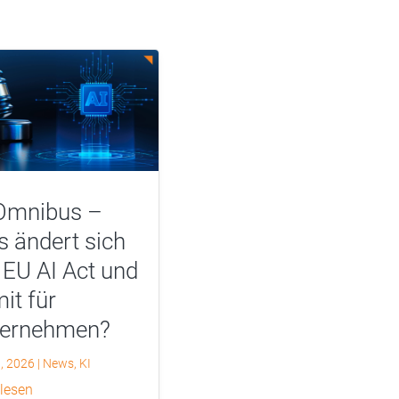
Omnibus –
 ändert sich
EU AI Act und
it für
ternehmen?
0, 2026
|
News
,
KI
 lesen