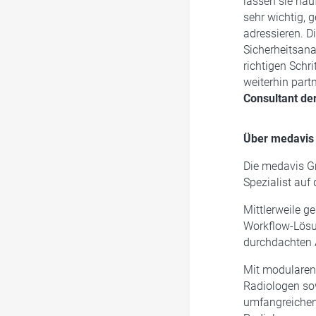
lassen sie häu
sehr wichtig, 
adressieren. 
Sicherheitsana
richtigen Schri
weiterhin part
Consultant de
Über medavi
Die medavis G
Spezialist auf
Mittlerweile g
Workflow-Lösun
durchdachten A
Mit modularen
Radiologen so
umfangreichen,