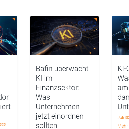
Bafin überwacht
KI-
KI im
Was
Finanzsektor:
am 
dor
Was
dam
iert
Unternehmen
Un
jetzt einordnen
Juli 3
sollten
yses
mehr