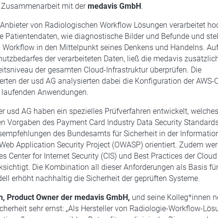
ie Zusammenarbeit mit der
medavis GmbH
.
 Anbieter von Radiologischen Workflow Lösungen verarbeitet ho
 Patientendaten, wie diagnostische Bilder und Befunde und stel
n Workflow in den Mittelpunkt seines Denkens und Handelns. Au
utzbedarfes der verarbeiteten Daten, ließ die medavis zusätzlic
eitsniveau der gesamten Cloud-Infrastruktur überprüfen. Die
erten der usd AG analysierten dabei die Konfiguration der AWS-
f laufenden Anwendungen.
er usd AG haben ein spezielles Prüfverfahren entwickelt, welches
n Vorgaben des Payment Card Industry Data Security Standards
empfehlungen des Bundesamts für Sicherheit in der Information
Web Application Security Project (OWASP) orientiert. Zudem we
 Center for Internet Security (CIS) und Best Practices der Cloud
ksichtigt. Die Kombination all dieser Anforderungen als Basis fü
l erhöht nachhaltig die Sicherheit der geprüften Systeme.
ch, Product Owner der medavis GmbH,
und seine Kolleg*innen 
cherheit sehr ernst: „Als Hersteller von Radiologie-Workflow-Lös