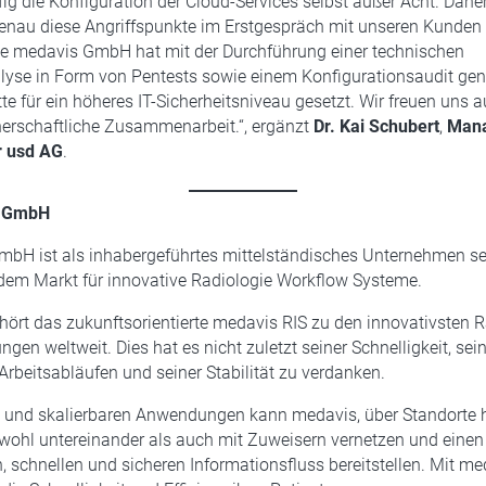
fig die Konfiguration der Cloud-Services selbst außer Acht. Daher
genau diese Angriffspunkte im Erstgespräch mit unseren Kunden
Die medavis GmbH hat mit der Durchführung einer technischen
lyse in Form von Pentests sowie einem Konfigurationsaudit gen
tte für ein höheres IT-Sicherheitsniveau gesetzt. Wir freuen uns a
nerschaftliche Zusammenarbeit.“, ergänzt
Dr. Kai Schubert
,
Mana
r usd AG
.
s GmbH
mbH ist als inhabergeführtes mittelständisches Unternehmen se
 dem Markt für innovative Radiologie Workflow Systeme.
ehört das zukunftsorientierte medavis RIS zu den innovativsten R
gen weltweit. Dies hat es nicht zuletzt seiner Schnelligkeit, sei
rbeitsabläufen und seiner Stabilität zu verdanken.
 und skalierbaren Anwendungen kann medavis, über Standorte 
wohl untereinander als auch mit Zuweisern vernetzen und einen
 schnellen und sicheren Informationsfluss bereitstellen. Mit m