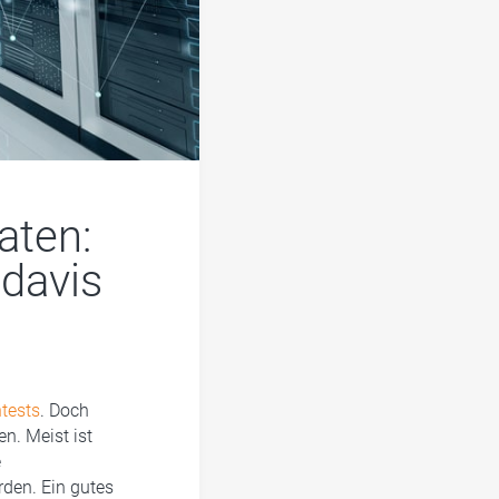
aten:
davis
tests
. Doch
n. Meist ist
e
den. Ein gutes