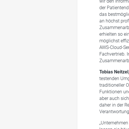
wir den Inform
der Patientend
das bestmöglic
an höchst prof
Zusammenarbeit
erhielten so e
möglichst effi
AWS-Cloud-Serv
Fachvertrieb. 
Zusammenarbei
Tobias Neitzel
testenden Umge
traditioneller 
Funktionen und
aber auch sich
daher in der R
Verantwortung 
„Unternehmen k