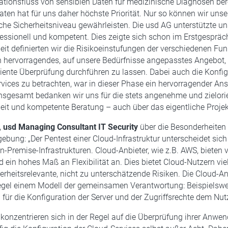
ationsfluss von sensiblen Daten für medizinische Diagnosen bere
aten hat für uns daher höchste Priorität. Nur so können wir un
he Sicherheitsniveau gewährleisten. Die usd AG unterstützte u
essionell und kompetent. Dies zeigte sich schon im Erstgespräch
 definierten wir die Risikoeinstufungen der verschiedenen Fu
in hervorragendes, auf unsere Bedürfnisse angepasstes Angebot,
ziente Überprüfung durchführen zu lassen. Dabei auch die Konfig
ices zu betrachten, war in dieser Phase ein hervorragender An
Insgesamt bedanken wir uns für die stets angenehme und zielorie
t und kompetente Beratung – auch über das eigentliche Projekt
, usd Managing Consultant IT Security
über die Besonderheiten 
bung: „Der Pentest einer Cloud-Infrastruktur unterscheidet sic
On-Premise-Infrastrukturen. Cloud-Anbieter, wie z.B. AWS, bieten v
 ein hohes Maß an Flexibilität an. Dies bietet Cloud-Nutzern viel
erheitsrelevante, nicht zu unterschätzende Risiken. Die Cloud-An
egel einem Modell der gemeinsamen Verantwortung: Beispielsweis
für die Konfiguration der Server und der Zugriffsrechte dem Nutz
onzentrieren sich in der Regel auf die Überprüfung ihrer Anwe