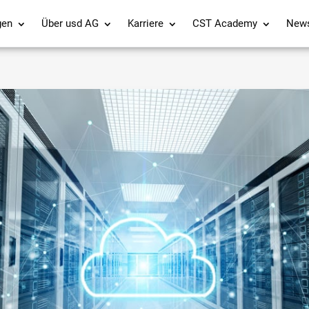
gen
Über usd AG
Karriere
CST Academy
New