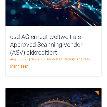
usd AG erneut weltweit als
Approved Scanning Vendor
(ASV) akkreditiert
Aug. 6, 2026
|
News
,
PCI
,
Pentests & Security Analyses
mehr lesen