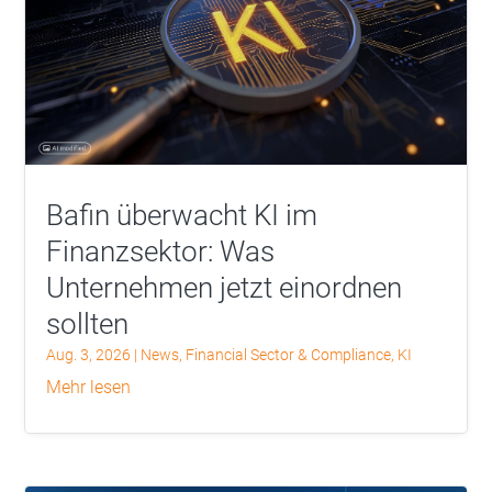
Bafin überwacht KI im
Finanzsektor: Was
Unternehmen jetzt einordnen
sollten
Aug. 3, 2026
|
News
,
Financial Sector & Compliance
,
KI
mehr lesen