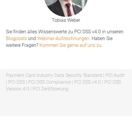
Tobias Weber
Sie finden alles Wissenswerte zu PCI DSS v4.0 in unseren
Blogposts
und
Webinar-Aufzeichnungen
. Haben Sie
weitere Fragen?
Kommen Sie gerne auf uns zu
.
Payment Card Industry Data Security Standard
|
PCI Audit
|
PCI DSS
|
PCI DSS Compliance
|
PCI DSS v4.0
|
PCI DSS
Version 4.0
|
PCI Zertifizierung