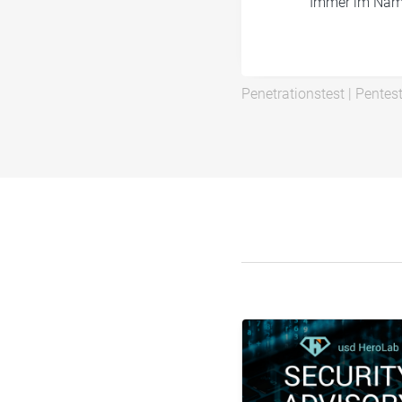
Immer im Namen
Penetrationstest
|
Pentes