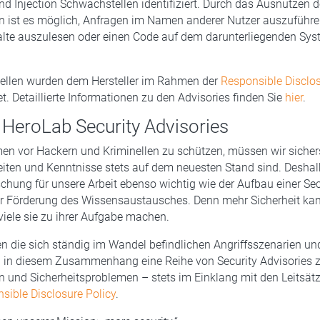
Injection Schwachstellen identifiziert. Durch das Ausnutzen d
n ist es möglich, Anfragen im Namen anderer Nutzer auszuführe
lte auszulesen oder einen Code auf dem darunterliegenden Sy
ellen wurden dem Hersteller im Rahmen der
Responsible Disclo
. Detaillierte Informationen zu den Advisories finden Sie
hier
.
 HeroLab Security Advisories
n vor Hackern und Kriminellen zu schützen, müssen wir sichers
iten und Kenntnisse stets auf dem neuesten Stand sind. Deshalb
schung für unsere Arbeit ebenso wichtig wie der Aufbau einer Sec
 Förderung des Wissensaustausches. Denn mehr Sicherheit kann
iele sie zu ihrer Aufgabe machen.
n die sich ständig im Wandel befindlichen Angriffsszenarien un
n in diesem Zusammenhang eine Reihe von Security Advisories z
 und Sicherheitsproblemen – stets im Einklang mit den Leitsät
sible Disclosure Policy
.