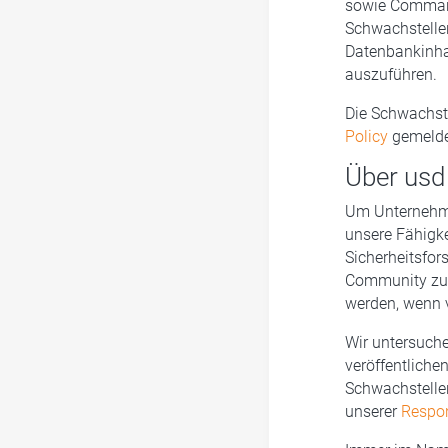
sowie Command 
Schwachstelle
Datenbankinha
auszuführen.
Die Schwachst
Policy
gemeldet
Über usd
Um Unternehme
unsere Fähigke
Sicherheitsfor
Community zur
werden, wenn v
Wir untersuche
veröffentliche
Schwachstellen
unserer
Respon