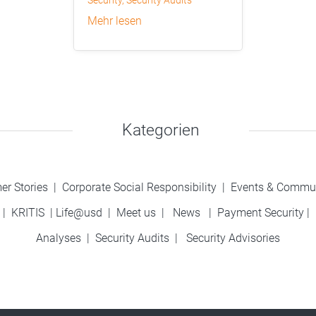
Security
,
Security Audits
mehr lesen
Kategorien
er Stories
|
Corporate Social Responsibility
|
Events & Commu
|
KRITIS
|
Life@usd
|
Meet us
|
News
|
Payment Security
|
Analyses
|
Security Audits
|
Security Advisories