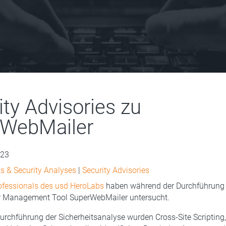
ity Advisories zu
WebMailer
023
s & Security Analyses
|
Security Advisories
ofessionals des usd HeroLabs
haben während der Durchführung 
r Management Tool SuperWebMailer untersucht.
rchführung der Sicherheitsanalyse wurden Cross-Site Scripting,