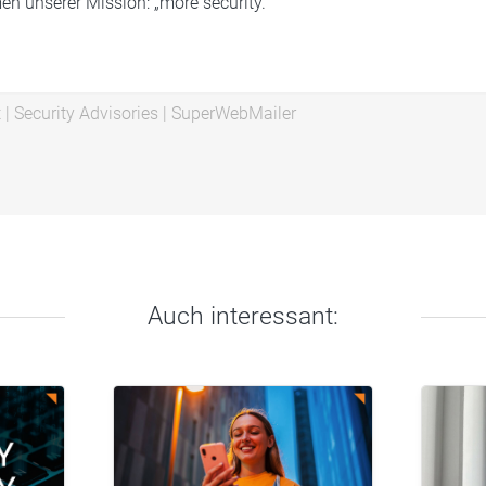
 unserer Mission: „more security.“
t
|
Security Advisories
|
SuperWebMailer
Auch interessant: