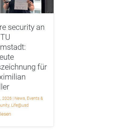
e security an
 TU
mstadt:
eute
zeichnung für
imilian
ler
6, 2026
|
News
,
Events &
nity
,
Life@usd
 lesen