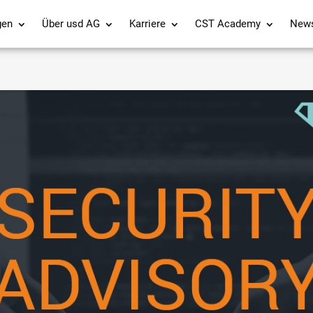
gen
Über usd AG
Karriere
CST Academy
New