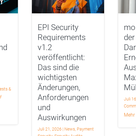
EPI Security
mor
Requirements
der
nd
v1.2
Dar
veröffentlicht:
Ern
Das sind die
Aus
wichtigsten
Max
Änderungen,
Mül
ests &
Anforderungen
y
Juli 1
und
Commu
mehr
Auswirkungen
Juli 21, 2026
|
News
,
Payment