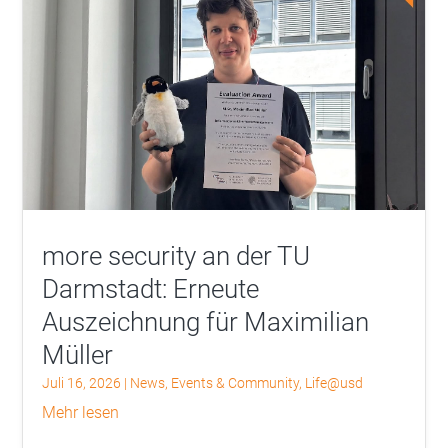
more security an der TU
Darmstadt: Erneute
Auszeichnung für Maximilian
Müller
Juli 16, 2026
|
News
,
Events & Community
,
Life@usd
mehr lesen