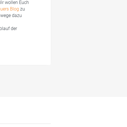
ir wollen Euch
uers Blog
zu
gswege dazu
blauf der