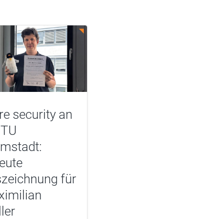
e security an
 TU
mstadt:
eute
zeichnung für
imilian
ler