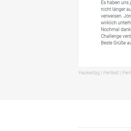
Es haben uns 
nicht länger au
verweisen. Jö
wirklich unter
Nochmal danke
Challenge veröf
Beste Grüße a
Hackertag
|
Pentest
|
Pent