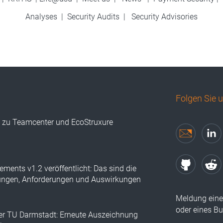
Analyses
|
Security Audits
|
Security Advisories
Folgen Sie 
s zu Teamcenter und EcoStruxure
ements v1.2 veröffentlicht: Das sind die
ungen, Anforderungen und Auswirkungen
Meldung eine
oder eines B
der TU Darmstadt: Erneute Auszeichnung