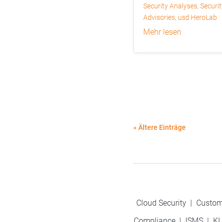
Security Analyses
,
Securit
Advisories
,
usd HeroLab
mehr lesen
« Ältere Einträge
Cloud Security
|
Custom
Compliance
|
ISMS
|
KI