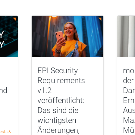
EPI Security
mor
Requirements
der
nd
v1.2
Dar
veröffentlicht:
Ern
Das sind die
Aus
wichtigsten
Max
Änderungen,
Mül
ests &