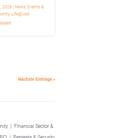
6, 2026
|
News
,
Events &
nity
,
Life@usd
 lesen
Nächste Einträge »
nity
|
Financial Sector &
PCI
|
Pentests & Security