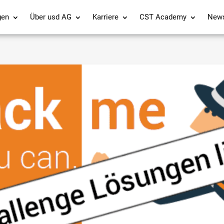
gen
Über usd AG
Karriere
CST Academy
New