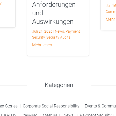
Anforderungen
y
Juli 1
und
Commu
mehr
Auswirkungen
Juli 21, 2026
|
News
,
Payment
Security
,
Security Audits
mehr lesen
Kategorien
er Stories
|
Corporate Social Responsibility
|
Events & Commu
|
KRITIS
|
Life@usd
|
Meet us
|
News
|
Payment Security
|