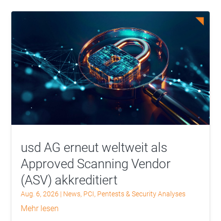
usd AG erneut weltweit als
Approved Scanning Vendor
(ASV) akkreditiert
Aug. 6, 2026
|
News
,
PCI
,
Pentests & Security Analyses
mehr lesen