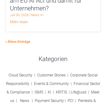
am EU AI Act und damit für
Unternehmen?
Juli 30, 2026
|
News
,
KI
mehr lesen
« Ältere Einträge
Kategorien
Cloud Security
|
Customer Stories
|
Corporate Social
Responsibility
|
Events & Community
|
Financial Sector
& Compliance
|
ISMS
|
KI
|
KRITIS
|
Life@usd
|
Meet
us
|
News
|
Payment Security
|
PCI
|
Pentests &