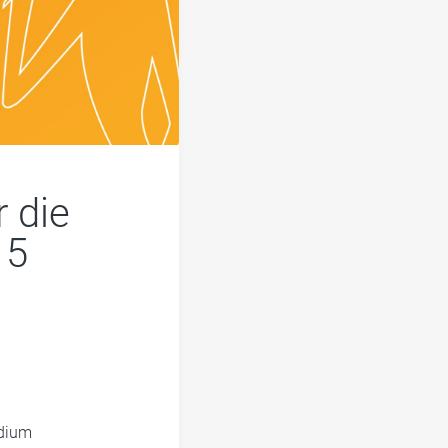
 die
 5
udium