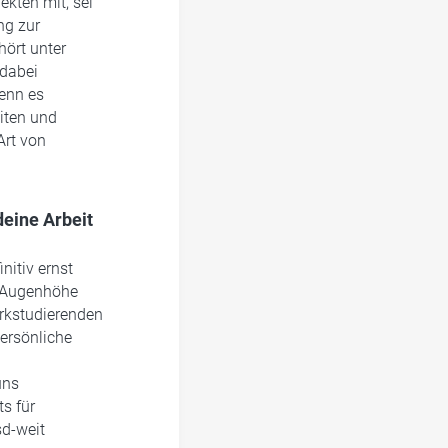
kten mit, sei
ng zur
ört unter
 dabei
wenn es
eiten und
Art von
eine Arbeit
nitiv ernst
f Augenhöhe
erkstudierenden
persönliche
uns
s für
sd-weit