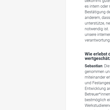
bekommt gutes 
es intern oder 
Bestätigung de
anderem, dass 
unterstütze, n
notwendig ist.
unsere interne
verantwortung
Wie erlebst 
wertgeschät
Sebastian
: Di
genommen und 
miteinander er
und Festangest
Entwicklung a
Betreuer*inne
bestmöglich e
Werkstudierend