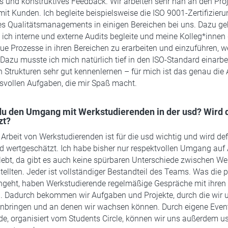
und konstruktives Feedback. Wir arbeiten sehr nah an den Proje
mit Kunden. Ich begleite beispielsweise die ISO 9001-Zertifizieru
s Qualitätsmanagements in einigen Bereichen bei uns. Dazu geh
ich interne und externe Audits begleite und meine Kolleg*innen
eue Prozesse in ihren Bereichen zu erarbeiten und einzuführen, 
 Dazu musste ich mich natürlich tief in den ISO-Standard einarb
n Strukturen sehr gut kennenlernen – für mich ist das genau die 
svollen Aufgaben, die mir Spaß macht.
du den Umgang mit Werkstudierenden in der usd? Wird d
zt?
e Arbeit von Werkstudierenden ist für die usd wichtig und wird defi
wertgeschätzt. Ich habe bisher nur respektvollen Umgang au
lebt, da gibt es auch keine spürbaren Unterschiede zwischen W
ellten. Jeder ist vollständiger Bestandteil des Teams. Was die 
ngeht, haben Werkstudierende regelmäßige Gespräche mit ihren
n. Dadurch bekommen wir Aufgaben und Projekte, durch die wir 
inbringen und an denen wir wachsen können. Durch eigene Event
e, organisiert vom Students Circle, können wir uns außerdem u