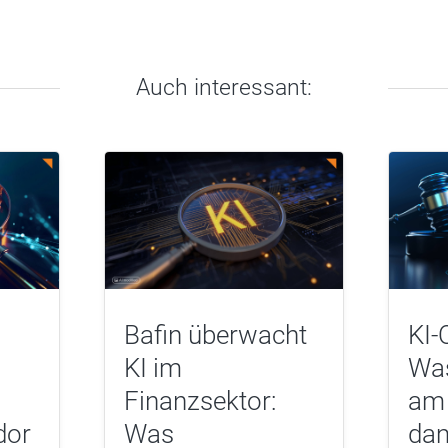
Auch interessant:
Bafin überwacht
KI-
KI im
Was
Finanzsektor:
am 
dor
Was
dam