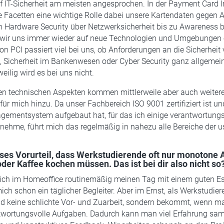
f IT-Sicherheit am meisten angesprochen. In der Payment Card I
le Facetten eine wichtige Rolle dabei unsere Kartendaten gegen A
 Hardware Security über Netzwerksicherheit bis zu Awareness 
wir uns immer wieder auf neue Technologien und Umgebungen e
on PCI passiert viel bei uns, ob Anforderungen an die Sicherheit 
n, Sicherheit im Bankenwesen oder Cyber Security ganz allgemein
weilig wird es bei uns nicht.
sen technischen Aspekten kommen mittlerweile aber auch weiter
r mich hinzu. Da unser Fachbereich ISO 9001 zertifiziert ist un
gementsystem aufgebaut hat, für das ich einige verantwortungs
ehme, führt mich das regelmäßig in nahezu alle Bereiche der u
ieses Vorurteil, dass Werkstudierende oft nur monotone
r Kaffee kochen müssen. Das ist bei dir also nicht so
 ich im Homeoffice routinemäßig meinen Tag mit einem guten Es
mich schon ein täglicher Begleiter. Aber im Ernst, als Werkstudiere
sd keine schlichte Vor- und Zuarbeit, sondern bekommt, wenn m
twortungsvolle Aufgaben. Dadurch kann man viel Erfahrung sa