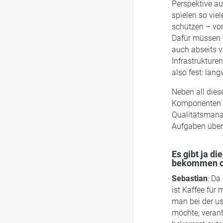
Perspektive au
spielen so vie
schützen – von
Dafür müssen 
auch abseits v
Infrastrukture
also fest: lang
Neben all die
Komponenten fü
Qualitätsmana
Aufgaben übern
Es gibt ja d
bekommen ode
Sebastian
: Da
ist Kaffee für 
man bei der u
möchte, veran