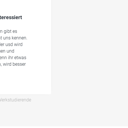
teressiert
 gibt es
nt uns kennen.
der usd wird
gen und
enn ihr etwas
, wird besser
erkstudierende