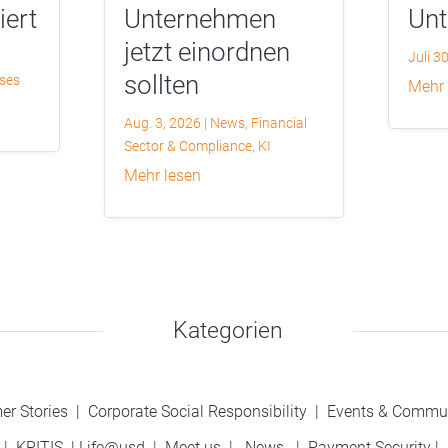
iert
Unternehmen
Un
jetzt einordnen
Juli 3
sollten
yses
mehr
Aug. 3, 2026
|
News
,
Financial
Sector & Compliance
,
KI
mehr lesen
Kategorien
er Stories
|
Corporate Social Responsibility
|
Events & Commu
|
KRITIS
|
Life@usd
|
Meet us
|
News
|
Payment Security
|