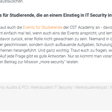
 austauschen.
 für Studierende, die an einem Einstieg in IT Security in
haut euch die
Events für Studierende
der CST Academy an - davon
mt einfach mal teil, wenn euch eins der Events anspricht, und ler
 davor zurück, einer Rolle nicht gewachsen zu sein. Niemand in 
ser geschmissen, sondern durch aufbauende Aufgaben, Schulun
hemen herangeführt. Und ganz wichtig: Traut euch zu fragen, w
. Auf jede Frage gibt es gute Antworten. Nur so kommt man voran
n Beitrag zur Mission „more security“ leisten.
ity Audits & PCI
|
Werkstudent IT Security
|
Werkstudentenjob
|
W