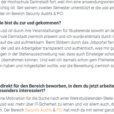
n der Hochschule Darmstadt fort, weil ihm eine anwendungsorient
chtig ist. Seit seinem zweiten Semester unterstützt er die usd al
er im Bereich Security Audits & PCI.
ie bist du zur usd gekommen?
e usd ist durch ihre Veranstaltungen für Studierende sowohl an d
hule Darmstadt ziemlich präsent und ich wurde erstmals durch
auf die usd aufmerksam. Beim Stöbern durch das Jobportal fand
 der usd als Arbeitgeber transparent und authentisch, was mir gu
gen in der Stellenausschreibung war, dass auch Einsteiger scho
 übernehmen können. Und weil ich damals schon gern Freiheite
 haben und mitgestalten wollte, war die Bewerbung ziemlich s
 direkt für den Bereich beworben, in dem du jetzt arbeit
esonders interessiert?
ine Motivation für die Suche nach einer Werkstudierenden-Stelle
 usd war, mehr über IT-Sicherheit zu lernen und vor allem auch, d
n. Der Bereich
Security Audits
&
PCI
hat mich da mit seiner ganz