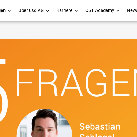
gen
Über usd AG
Karriere
CST Academy
New