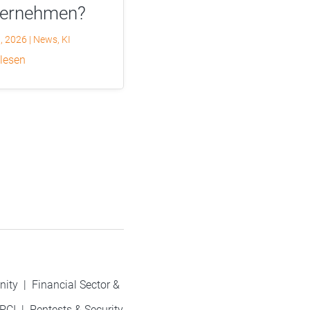
ternehmen?
0, 2026
|
News
,
KI
 lesen
nity
|
Financial Sector &
PCI
|
Pentests & Security