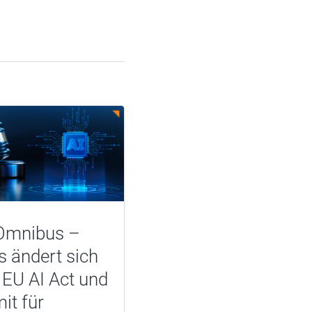
Omnibus –
 ändert sich
EU AI Act und
it für