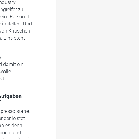
ndustry
ngreifer zu
beim Personal.
instellen. Und
von Kritischen
. Eins steht
e
d damit ein
volle
sd.
 Aufgaben
?
presso starte,
nder leistet
an es denn
mmeln und