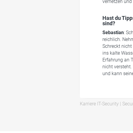
vernetzen und
Hast du Tipps
sind?
Sebastian
: Sc
reichlich. Neh
Schreckt nicht
ins kalte Was
Erfahrung an T
nicht versteht
und kann seine
Karriere IT-Security
|
Secur