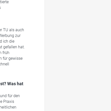
ierte
s
er TU als auch
 Werbung zur
 ich die
t gefallen hat.
n früh
n für gewisse
chnell
est? Was hat
 und für den
ie Praxis
heitlichen