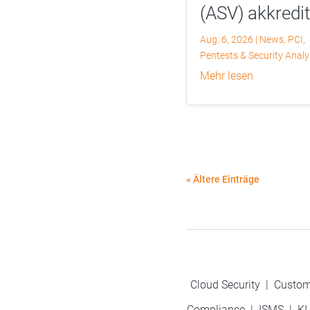
(ASV) akkredit
Aug. 6, 2026
|
News
,
PCI
,
Pentests & Security Anal
mehr lesen
« Ältere Einträge
Cloud Security
|
Custom
Compliance
|
ISMS
|
KI