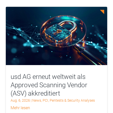
usd AG erneut weltweit als
Approved Scanning Vendor
(ASV) akkreditiert
Aug. 6, 2026
|
News
,
PCI
,
Pentests & Security Analyses
mehr lesen